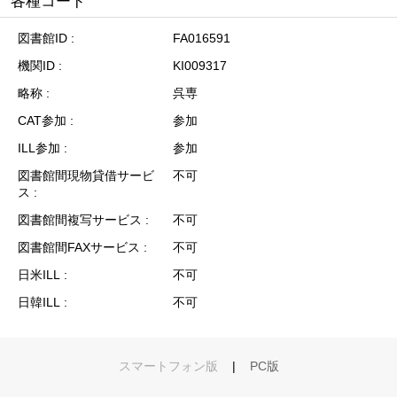
各種コード
図書館ID
FA016591
機関ID
KI009317
略称
呉専
CAT参加
参加
ILL参加
参加
図書館間現物貸借サービ
不可
ス
図書館間複写サービス
不可
図書館間FAXサービス
不可
日米ILL
不可
日韓ILL
不可
スマートフォン版
|
PC版