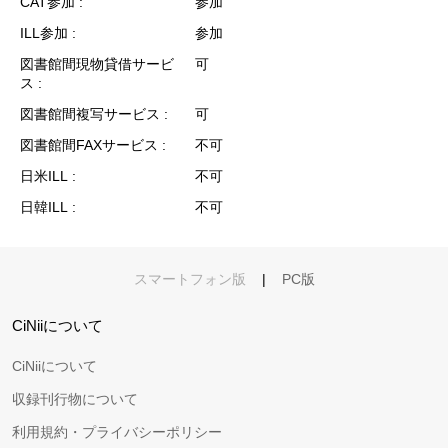
CAT参加
参加
ILL参加
参加
図書館間現物貸借サービ
可
ス
図書館間複写サービス
可
図書館間FAXサービス
不可
日米ILL
不可
日韓ILL
不可
スマートフォン版
|
PC版
CiNiiについて
CiNiiについて
収録刊行物について
利用規約・プライバシーポリシー