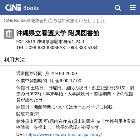
CiNii Books機能統合対応の追加実施をいたしました
沖縄県立看護大学 附属図書館
902-8513 沖縄県那覇市与儀1-24-1
TEL：098-833-8806
FAX：098-833-5134
利用方法
通常開館時間: 月-金9:00-20:00
休業中開館時間: 月-金9:00-17:00
休館日:土曜日、日曜日、国民の祝日・創立記念日(5/15)・慰
霊の日(6/23)・年末年始・入学試験日・整理期間・その他館
長が認めた日
開館日・開館時間についてはホームページに掲載
閲覧可否:可
館外貸出可否:可(県内在住者)貸出制限有 ※「学外利用者登録
申請書」を提出し、館長の承認が必要です。
URL:
https://www.okinawa-nurs.ac.jp/library/