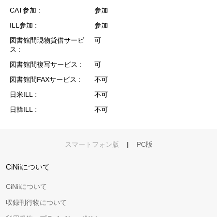
CAT参加
参加
ILL参加
参加
図書館間現物貸借サービ
可
ス
図書館間複写サービス
可
図書館間FAXサービス
不可
日米ILL
不可
日韓ILL
不可
スマートフォン版
|
PC版
CiNiiについて
CiNiiについて
収録刊行物について