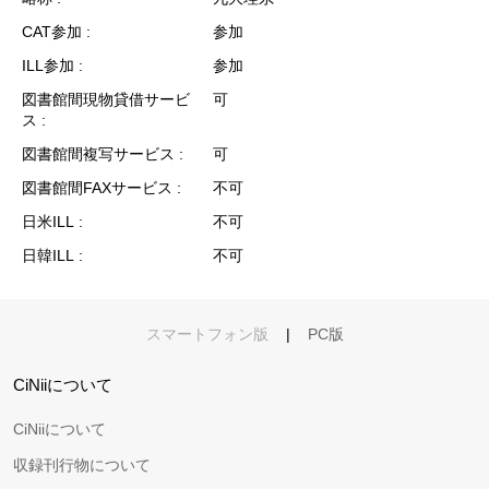
CAT参加
参加
ILL参加
参加
図書館間現物貸借サービ
可
ス
図書館間複写サービス
可
図書館間FAXサービス
不可
日米ILL
不可
日韓ILL
不可
スマートフォン版
|
PC版
CiNiiについて
CiNiiについて
収録刊行物について