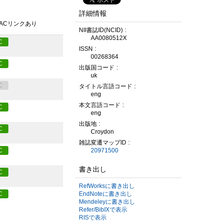
詳細情報
PACリンクあり
NII書誌ID(NCID)
AA0080512X
C
ISSN
00268364
C
出版国コード
uk
C
タイトル言語コード
eng
本文言語コード
C
eng
出版地
C
Croydon
雑誌変遷マップID
20971500
C
書き出し
C
RefWorksに書き出し
EndNoteに書き出し
C
Mendeleyに書き出し
Refer/BibIXで表示
RISで表示