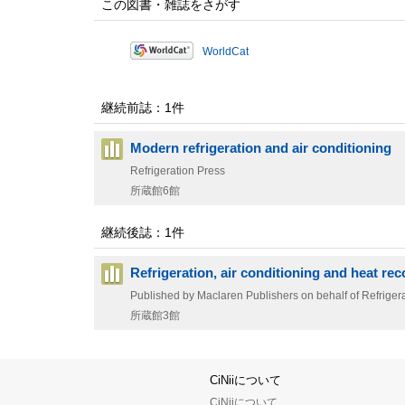
この図書・雑誌をさがす
WorldCat
継続前誌：1件
Modern refrigeration and air conditioning
Refrigeration Press
所蔵館6館
継続後誌：1件
Refrigeration, air conditioning and heat re
Published by Maclaren Publishers on behalf of Refriger
所蔵館3館
CiNiiについて
CiNiiについて