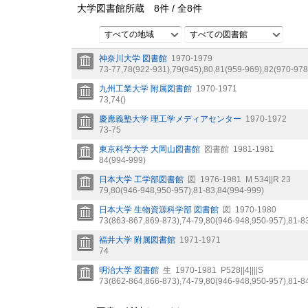
大学図書館所蔵
8
件 /
全
8
件
すべての地域
すべての図書館
神奈川大学 図書館
1970-1979
73-77,
78(922-931),
79(945),
80,
81(959-969),
82(970-978
九州工業大学 附属図書館
1970-1971
73,
74()
慶應義塾大学 理工学メディアセンター
1970-1972
73-75
東京科学大学 大岡山図書館
図書館
1981-1981
84(994-999)
日本大学 工学部図書館
図
1976-1981
M 534||R 23
79,
80(946-948,
950-957),
81-83,
84(994-999)
日本大学 生物資源科学部 図書館
図
1970-1980
73(863-867,
869-873),
74-79,
80(946-948,
950-957),
81-8
福井大学 附属図書館
1971-1971
74
明治大学 図書館
生
1970-1981
P528||4||||S
73(862-864,
866-873),
74-79,
80(946-948,
950-957),
81-8