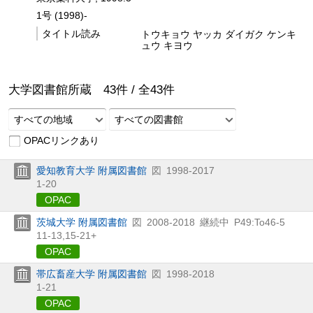
1号 (1998)-
タイトル読み
トウキョウ ヤッカ ダイガク ケンキ
ュウ キヨウ
大学図書館所蔵
43
件 /
全
43
件
すべての地域
すべての図書館
OPACリンクあり
愛知教育大学 附属図書館
図
1998-2017
1-20
OPAC
茨城大学 附属図書館
図
2008-2018
継続中
P49:To46-5
11-13,
15-21+
OPAC
帯広畜産大学 附属図書館
図
1998-2018
1-21
OPAC