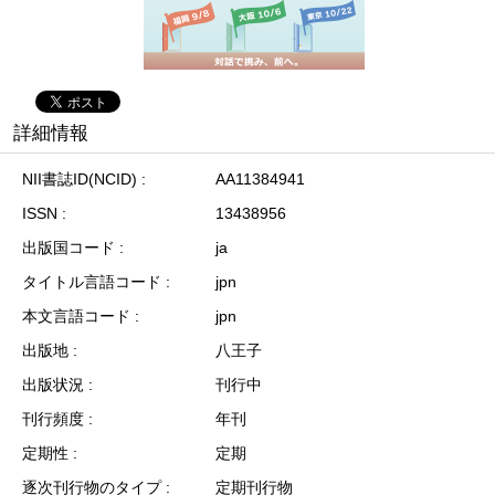
詳細情報
NII書誌ID(NCID)
AA11384941
ISSN
13438956
出版国コード
ja
タイトル言語コード
jpn
本文言語コード
jpn
出版地
八王子
出版状況
刊行中
刊行頻度
年刊
定期性
定期
逐次刊行物のタイプ
定期刊行物