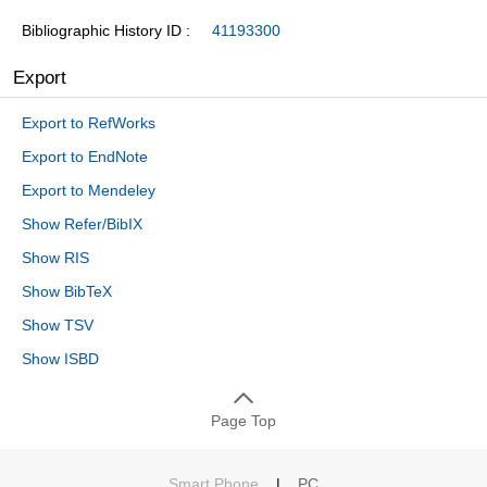
Bibliographic History ID
41193300
Export
Export to RefWorks
Export to EndNote
Export to Mendeley
Show Refer/BibIX
Show RIS
Show BibTeX
Show TSV
Show ISBD
Page Top
Smart Phone
|
PC