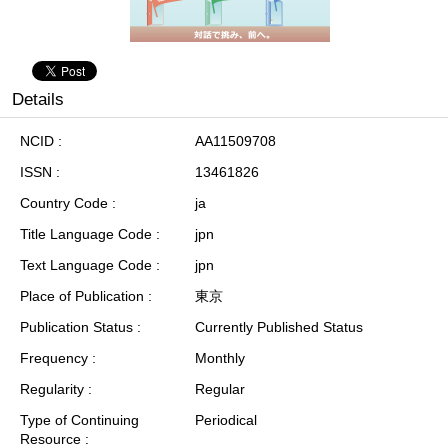
Details
NCID
AA11509708
ISSN
13461826
Country Code
ja
Title Language Code
jpn
Text Language Code
jpn
Place of Publication
東京
Publication Status
Currently Published Status
Frequency
Monthly
Regularity
Regular
Type of Continuing
Periodical
Resource