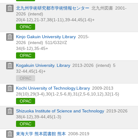
北九州学術研究都市学術情報センター
北九州図書
2001-
2026
(intend)
20(4-12),
21-37,
38(1-11),
39-44,
45(1-6)+
OPAC
Kinjo Gakuin University Library
2015-
2026
(intend)
511/G32//Z
34(6-12),
35-45+
OPAC
Kogakuin University. Library
2013-2026
(intend)
5
32-44,
45(1-6)+
OPAC
Kochi University of Technology.Library
2009-2013
28(10),
29(3-4),
30(1-2,
5-6,
8),
31(2,
5-6,
10,
12),
32(1-5)
OPAC
Shizuoka Institute of Science and Technology
2019-2026
38(4-12),
39-44,
45(1-3)
OPAC
東海大学 熊本図書館 熊本
2008-2019