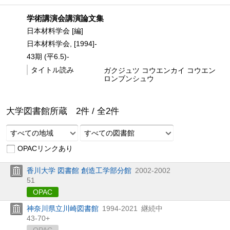
学術講演会講演論文集
日本材料学会 [編]
日本材料学会, [1994]-
43期 (平6.5)-
タイトル読み
ガクジュツ コウエンカイ コウエン
ロンブンシュウ
大学図書館所蔵
2
件 /
全
2
件
すべての地域
すべての図書館
OPACリンクあり
香川大学 図書館 創造工学部分館
2002-2002
51
OPAC
神奈川県立川崎図書館
1994-2021
継続中
43-70+
OPAC