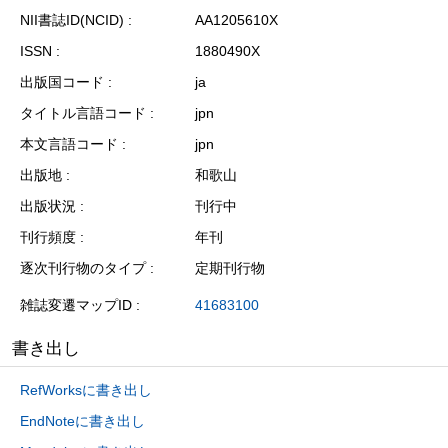
NII書誌ID(NCID)
AA1205610X
ISSN
1880490X
出版国コード
ja
タイトル言語コード
jpn
本文言語コード
jpn
出版地
和歌山
出版状況
刊行中
刊行頻度
年刊
逐次刊行物のタイプ
定期刊行物
雑誌変遷マップID
41683100
書き出し
RefWorksに書き出し
EndNoteに書き出し