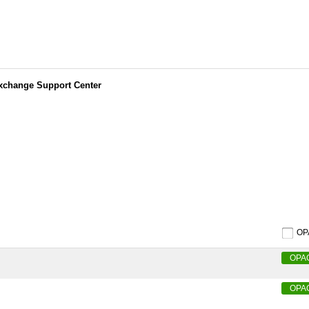
change Support Center
O
OPA
OPA