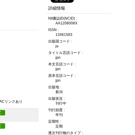
詳細情報
NII書誌ID(NCID)
AA1208008X
ISSN
13461583
出版国コード
ja
タイトル言語コード
jpn
本文言語コード
jpn
原本言語コード
jpn
出版地
新潟
出版状況
PACリンクあり
刊行中
刊行頻度
C
年刊
定期性
C
定期
逐次刊行物のタイプ