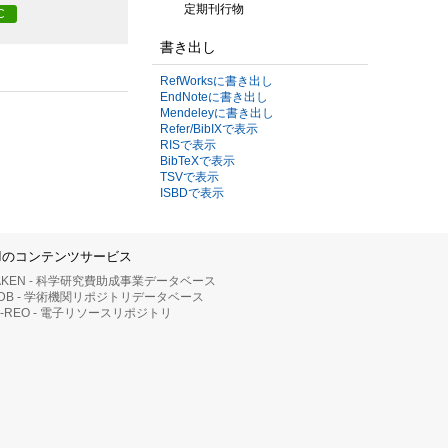
定期刊行物
C
書き出し
RefWorksに書き出し
EndNoteに書き出し
Mendeleyに書き出し
Refer/BibIXで表示
RISで表示
BibTeXで表示
TSVで表示
ISBDで表示
IIのコンテンツサービス
AKEN - 科学研究費助成事業データベース
RDB - 学術機関リポジトリデータベース
II-REO - 電子リソースリポジトリ