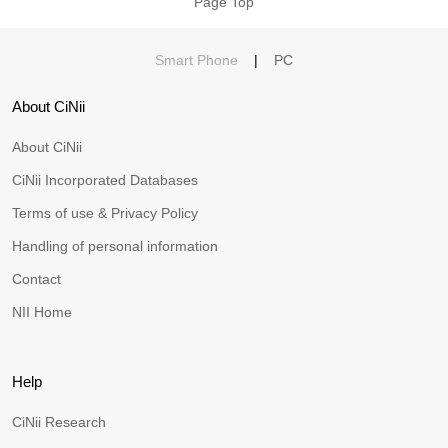
Page Top
Smart Phone
|
PC
About CiNii
About CiNii
CiNii Incorporated Databases
Terms of use & Privacy Policy
Handling of personal information
Contact
NII Home
Help
CiNii Research