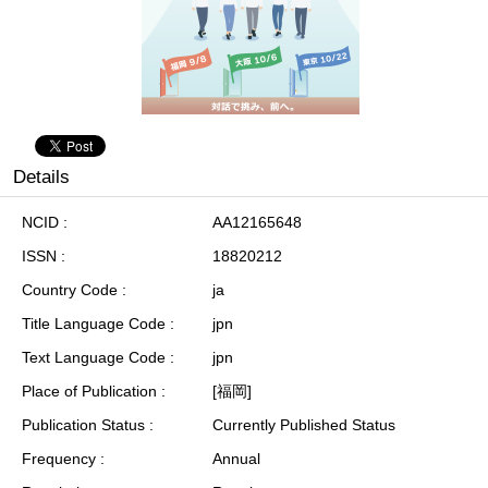
Details
NCID
AA12165648
ISSN
18820212
Country Code
ja
Title Language Code
jpn
Text Language Code
jpn
Place of Publication
[福岡]
Publication Status
Currently Published Status
Frequency
Annual