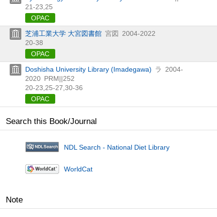
21-23,
25
OPAC
芝浦工業大学 大宮図書館
宮図
2004-2022
20-38
OPAC
Doshisha University Library (Imadegawa)
ラ
2004-
2020
PRM||252
20-23,
25-27,
30-36
OPAC
Search this Book/Journal
NDL Search - National Diet Library
WorldCat
Note