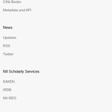
CiNii Books
Metadata and API
News
Updates
RSS
Twitter
NII Scholarly Services
KAKEN
IRDB
NII-REO