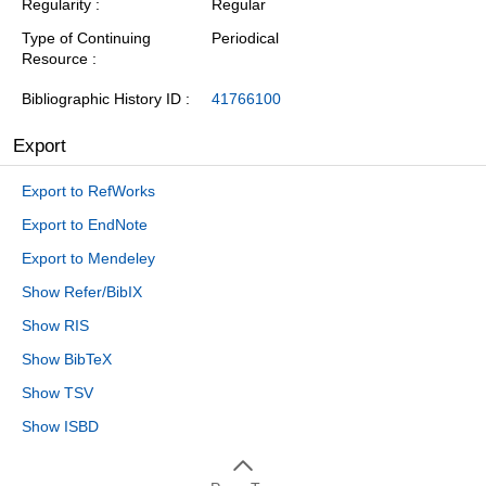
Regularity
Regular
Type of Continuing
Periodical
Resource
Bibliographic History ID
41766100
Export
Export to RefWorks
Export to EndNote
Export to Mendeley
Show Refer/BibIX
Show RIS
Show BibTeX
Show TSV
Show ISBD