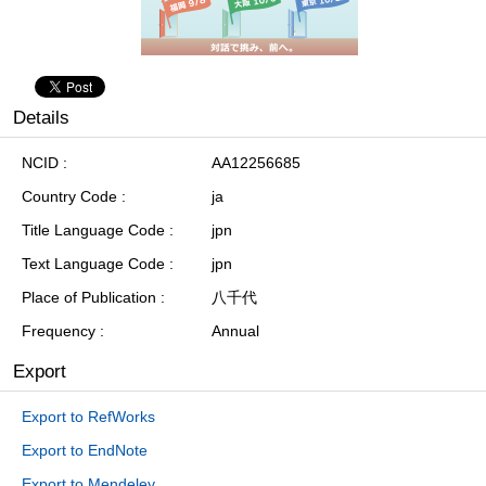
Details
NCID
AA12256685
Country Code
ja
Title Language Code
jpn
Text Language Code
jpn
Place of Publication
八千代
Frequency
Annual
Export
Export to RefWorks
Export to EndNote
Export to Mendeley