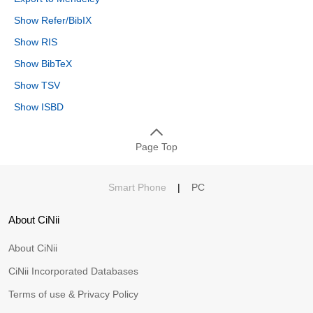
Show Refer/BibIX
Show RIS
Show BibTeX
Show TSV
Show ISBD
Page Top
Smart Phone
|
PC
About CiNii
About CiNii
CiNii Incorporated Databases
Terms of use & Privacy Policy