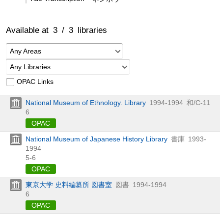
Available at
3
/
3
libraries
Any Areas
Any Libraries
OPAC Links
National Museum of Ethnology. Library
1994-1994
和/C-11
6
OPAC
National Museum of Japanese History Library
書庫
1993-
1994
5-6
OPAC
東京大学 史料編纂所 図書室
図書
1994-1994
6
OPAC