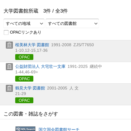
大学図書館所蔵
3
件 /
全
3
件
すべての地域
すべての図書館
OPACリンクあり
桜美林大学 図書館
1991-2008
ZJS/T7650
1-10,
12-15,
17-36
OPAC
公益財団法人 大宅壮一文庫
1991-2025
継続中
1-44,
46-69+
OPAC
鶴見大学 図書館
2001-2005
人 文
21-29
OPAC
この図書・雑誌をさがす
国立国会図書館サーチ