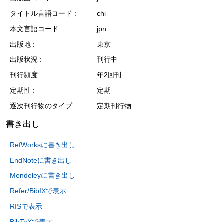
タイトル言語コード
chi
本文言語コード
jpn
出版地
東京
出版状況
刊行中
刊行頻度
年2回刊
定期性
定期
逐次刊行物のタイプ
定期刊行物
書き出し
RefWorksに書き出し
EndNoteに書き出し
Mendeleyに書き出し
Refer/BibIXで表示
RISで表示
BibTeXで表示