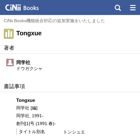
CiNii Books機能統合対応の追加実施をいたしました
Tongxue
著者
同学社
ドウガクシャ
書誌事項
Tongxue
同学社 [編]
同学社, 1991-
創刊[1]号 (1991.春)-
タイトル別名
トンシュエ