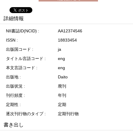
詳細情報
NII書誌ID(NCID)
AA12374546
ISSN
18833454
出版国コード
ja
タイトル言語コード
eng
本文言語コード
eng
出版地
Daito
出版状況
廃刊
刊行頻度
年刊
定期性
定期
逐次刊行物のタイプ
定期刊行物
書き出し