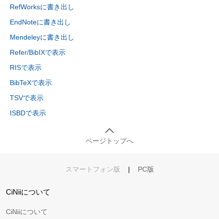
RefWorksに書き出し
EndNoteに書き出し
Mendeleyに書き出し
Refer/BibIXで表示
RISで表示
BibTeXで表示
TSVで表示
ISBDで表示
ページトップへ
スマートフォン版
|
PC版
CiNiiについて
CiNiiについて