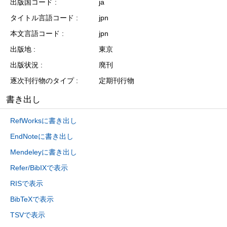
出版国コード
ja
タイトル言語コード
jpn
本文言語コード
jpn
出版地
東京
出版状況
廃刊
逐次刊行物のタイプ
定期刊行物
書き出し
RefWorksに書き出し
EndNoteに書き出し
Mendeleyに書き出し
Refer/BibIXで表示
RISで表示
BibTeXで表示
TSVで表示