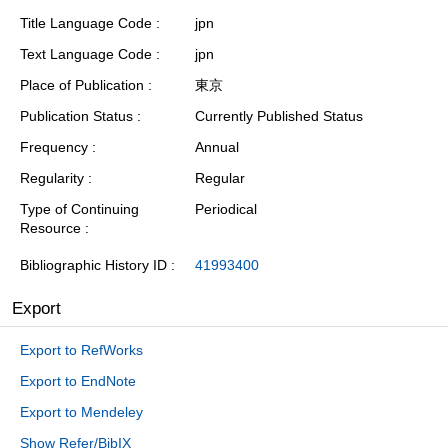
Title Language Code
jpn
Text Language Code
jpn
Place of Publication
東京
Publication Status
Currently Published Status
Frequency
Annual
Regularity
Regular
Type of Continuing
Periodical
Resource
Bibliographic History ID
41993400
Export
Export to RefWorks
Export to EndNote
Export to Mendeley
Show Refer/BibIX