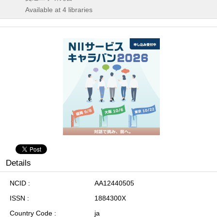
Available at 4 libraries
Details
NCID
AA12440505
ISSN
1884300X
Country Code
ja