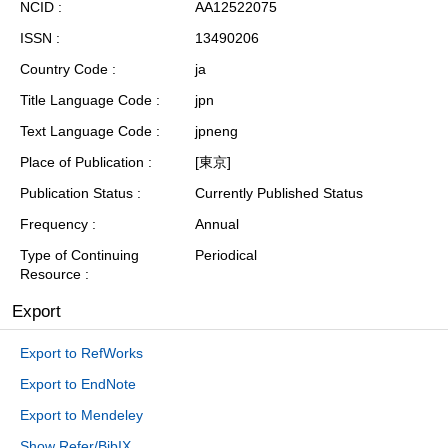
NCID
AA12522075
ISSN
13490206
Country Code
ja
Title Language Code
jpn
Text Language Code
jpneng
Place of Publication
[東京]
Publication Status
Currently Published Status
Frequency
Annual
Type of Continuing
Periodical
Resource
Export
Export to RefWorks
Export to EndNote
Export to Mendeley
Show Refer/BibIX