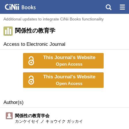
Additional updates to integrate CiNii Books functionality
関係性の教育学
Access to Electronic Journal
This Journal's Website
Open Access
This Journal's Website
Open Access
Author(s)
関係性の教育学会
カンケイセイ ノ キョウイク ガッカイ