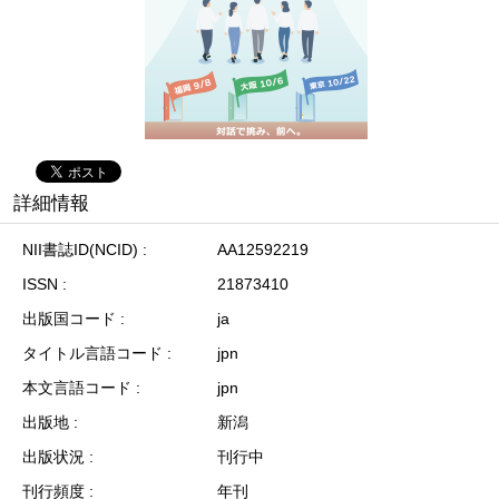
詳細情報
NII書誌ID(NCID)
AA12592219
ISSN
21873410
出版国コード
ja
タイトル言語コード
jpn
本文言語コード
jpn
出版地
新潟
出版状況
刊行中
刊行頻度
年刊