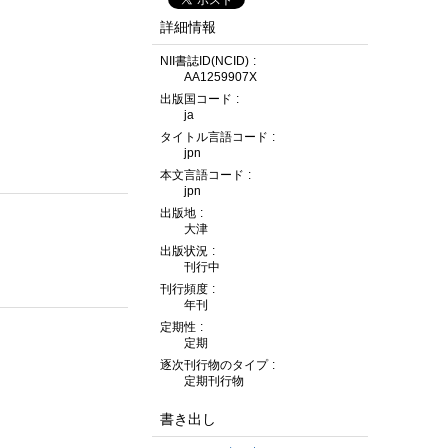
詳細情報
NII書誌ID(NCID)
AA1259907X
出版国コード
ja
タイトル言語コード
jpn
本文言語コード
jpn
出版地
大津
出版状況
刊行中
刊行頻度
年刊
定期性
定期
逐次刊行物のタイプ
定期刊行物
書き出し