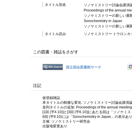
タイトル別名
ソノケミストリー討論会講演
Proceedings of the annual mee
ソノケミストリーの新しい展開 
Sonochemistry in Japan
ソノケミストリーの新しい展
タイトル読み
ソノケミストリー トウロンカ
この図書・雑誌をさがす
国立国会図書館サーチ
注記
仮登録雑誌
本タイトルの軽微な変化: ソノケミストリー討論会講演論文集 (
並列タイトルの追加: Proceedings of the annual meeting of t
[1回 (平4.10)]と[3回 (平6.10)]にあたる回は「ソ
6回 (平9.10)には「Sonochemistry in Japan」の表示あ
主催: ソノケミストリー研究会
出版地変更あり