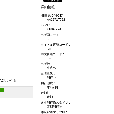
詳細情報
NII書誌ID(NCID)
AA12717722
ISSN
21867224
出版国コード
ja
タイトル言語コード
jpn
本文言語コード
jpn
出版地
東広島
出版状況
刊行中
PACリンクあり
刊行頻度
年2回刊
C
定期性
定期
逐次刊行物のタイプ
定期刊行物
雑誌変遷マップID