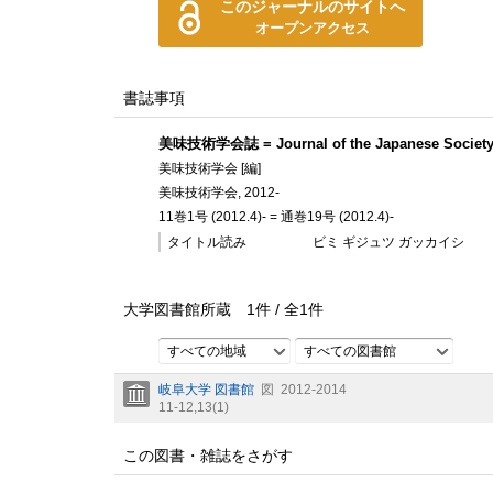
このジャーナルのサイトへ
オープンアクセス
書誌事項
美味技術学会誌 = Journal of the Japanese Society 
美味技術学会 [編]
美味技術学会, 2012-
11巻1号 (2012.4)- = 通巻19号 (2012.4)-
タイトル読み
ビミ ギジュツ ガッカイシ
大学図書館所蔵
1
件 /
全
1
件
すべての地域
すべての図書館
岐阜大学 図書館
図
2012-2014
11-12,
13(1)
この図書・雑誌をさがす