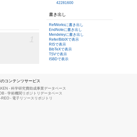
42281600
書き出し
RefWorksに書き出し
EndNoteに書き出し
Mendeleyに書き出し
1
Refer/BibIXで表示
RISで表示
BibTeXで表示
TSVで表示
ISBDで表示
IIのコンテンツサービス
AKEN - 科学研究費助成事業データベース
RDB - 学術機関リポジトリデータベース
II-REO - 電子リソースリポジトリ