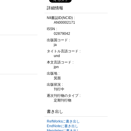
詳細情報
NII書誌ID(NCID)
AN00002171
ISSN
02879042
出版国コード
ja
タイトル言語コード
und
本文言語コード
jpn
出版地
箕面
出版状況
刊行中
逐次刊行物のタイプ
定期刊行物
書き出し
RefWorksに書き出し
EndNoteに書き出し
Mendeleyに書き出し