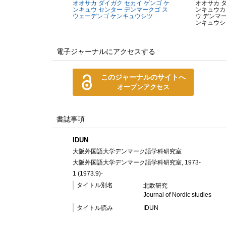
オオサカ ダイガク セカイ ゲンゴ ケ
オオサカ ダ
ンキュウ センター デンマークゴ ス
ンキュウカ
ウェーデンゴ ケンキュウシツ
ウ デンマ
ンキュウシ
電子ジャーナルにアクセスする
このジャーナルのサイトへ
オープンアクセス
書誌事項
IDUN
大阪外国語大学デンマーク語学科研究室
大阪外国語大学デンマーク語学科研究室, 1973-
1 (1973.9)-
タイトル別名
北欧研究
Journal of Nordic studies
タイトル読み
IDUN