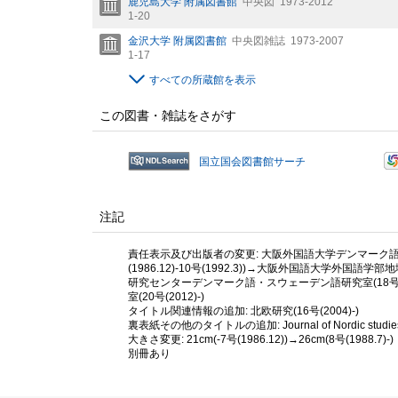
鹿児島大学 附属図書館
中央図
1973-2012
1-20
金沢大学 附属図書館
中央図雑誌
1973-2007
1-17
すべての所蔵館を表示
この図書・雑誌をさがす
国立国会図書館サーチ
注記
責任表示及び出版者の変更: 大阪外国語大学デンマーク語学科
(1986.12)-10号(1992.3))→大阪外国語大学外国語
研究センターデンマーク語・スウェーデン語研究室(18号(
室(20号(2012)-)
タイトル関連情報の追加: 北欧研究(16号(2004)-)
裏表紙その他のタイトルの追加: Journal of Nordic studies(
大きさ変更: 21cm(-7号(1986.12))→26cm(8号(1988.7)-)
別冊あり