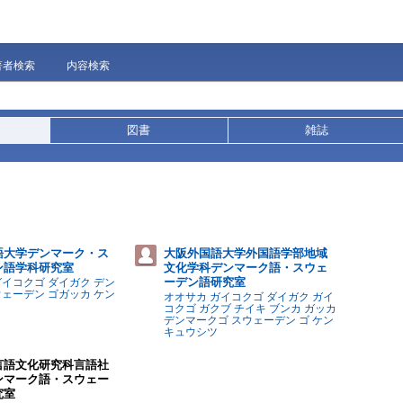
著者検索
内容検索
図書
雑誌
語大学デンマーク・ス
大阪外国語大学外国語学部地域
ン語学科研究室
文化学科デンマーク語・スウェ
ーデン語研究室
ガイコクゴ ダイガク デン
ウェーデン ゴガッカ ケン
オオサカ ガイコクゴ ダイガク ガイ
コクゴ ガクブ チイキ ブンカ ガッカ
デンマークゴ スウェーデン ゴ ケン
キュウシツ
言語文化研究科言語社
ンマーク語・スウェー
究室