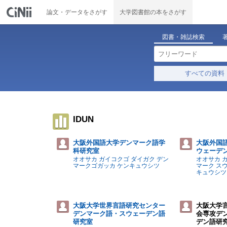
論文・データをさがす
大学図書館の本をさがす
図書・雑誌検索
すべての資料
IDUN
大阪外国語大学デンマーク語学
大阪外国
科研究室
ウェーデ
オオサカ ガイコクゴ ダイガク デン
オオサカ 
マークゴガッカ ケンキュウシツ
マーク ス
キュウシツ
大阪大学世界言語研究センター
大阪大学
デンマーク語・スウェーデン語
会専攻デ
研究室
デン語研