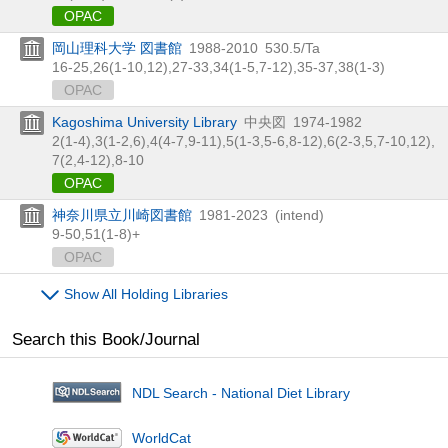
OPAC
岡山理科大学 図書館
1988-2010
530.5/Ta
16-25,
26(1-10,
12),
27-33,
34(1-5,
7-12),
35-37,
38(1-3)
OPAC
Kagoshima University Library
中央図
1974-1982
2(1-4),
3(1-2,
6),
4(4-7,
9-11),
5(1-3,
5-6,
8-12),
6(2-3,
5,
7-10,
12),
7(2,
4-12),
8-10
OPAC
神奈川県立川崎図書館
1981-2023
(intend)
9-50,
51(1-8)+
OPAC
Show All Holding Libraries
Search this Book/Journal
NDL Search - National Diet Library
WorldCat