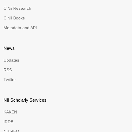
CiNii Research
CiNii Books
Metadata and API
News
Updates
RSS
Twitter
NII Scholarly Services
KAKEN
IRDB
NII-REO