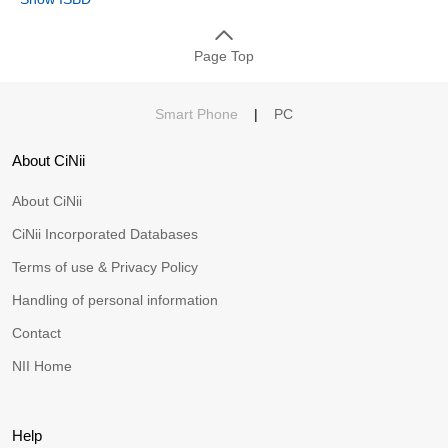
Page Top
Smart Phone
|
PC
About CiNii
About CiNii
CiNii Incorporated Databases
Terms of use & Privacy Policy
Handling of personal information
Contact
NII Home
Help