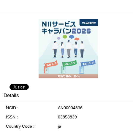
Details
NCID
AN00004836
ISSN
03858839
Country Code
ja