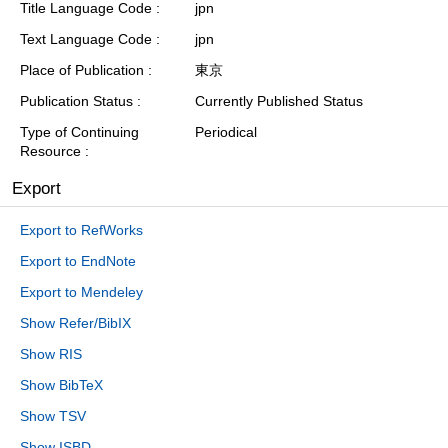
Title Language Code
jpn
Text Language Code
jpn
Place of Publication
東京
Publication Status
Currently Published Status
Type of Continuing
Periodical
Resource
Export
Export to RefWorks
Export to EndNote
Export to Mendeley
Show Refer/BibIX
Show RIS
Show BibTeX
Show TSV
Show ISBD