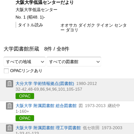
大阪大学低温センターだより
大阪大学低温センター
No. 1 (昭48. 1)-
タイトル読み
オオサカ ダイガク テイオン センタ
ー ダヨリ
大学図書館所蔵
8
件 /
全
8
件
すべての地域
すべての図書館
OPACリンクあり
大分大学 学術情報拠点(図書館)
1980-2012
32-42,
48-69,
86,
94,
96,
101,
105-157
OPAC
大阪大学 附属図書館 総合図書館
図
1973-2013
継続中
1-160+
OPAC
大阪大学 附属図書館 理工学図書館
低セ吹田
1973-2003
1-33,
41-123