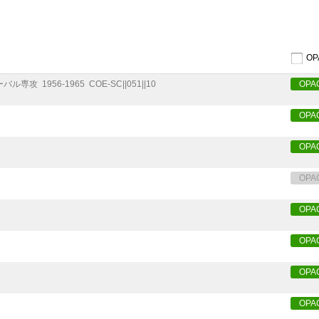
O
ーバル専攻
1956-1965
COE-SC||051||10
OPA
OPA
OPA
OPA
OPA
OPA
OPA
OPA