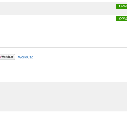
OPA
OPA
WorldCat