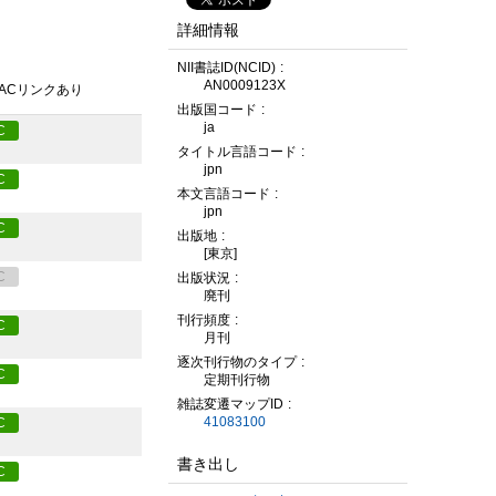
詳細情報
NII書誌ID(NCID)
AN0009123X
PACリンクあり
出版国コード
ja
C
タイトル言語コード
jpn
C
本文言語コード
jpn
C
出版地
[東京]
C
出版状況
廃刊
刊行頻度
C
月刊
逐次刊行物のタイプ
C
定期刊行物
雑誌変遷マップID
41083100
C
書き出し
C