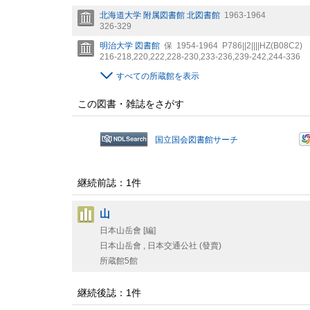
北海道大学 附属図書館 北図書館
1963-1964
326-329
明治大学 図書館
保
1954-1964
P786||2||||HZ(B08C2)
216-218,
220,
222,
228-230,
233-236,
239-242,
244-336
すべての所蔵館を表示
この図書・雑誌をさがす
国立国会図書館サーチ
継続前誌：1件
山
日本山岳會 [編]
日本山岳會 , 日本交通公社 (發賣)
所蔵館5館
継続後誌：1件