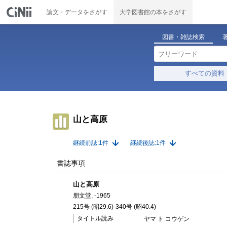
論文・データをさがす
大学図書館の本をさがす
図書・雑誌検索
すべての資料
山と高原
継続前誌:1件
継続後誌:1件
書誌事項
山と高原
朋文堂, -1965
215号 (昭29.6)-340号 (昭40.4)
タイトル読み
ヤマ ト コウゲン