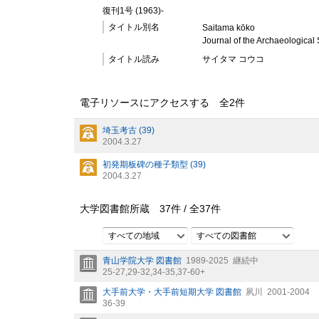
復刊1号 (1963)-
タイトル別名
Saitama kōko
Journal of the Archaeological 
タイトル読み
サイタマ コウコ
電子リソースにアクセスする 全
2
件
埼玉考古 (39)
2004.3.27
初発期板碑の種子類型 (39)
2004.3.27
大学図書館所蔵
37
件 /
全
37
件
すべての地域
すべての図書館
青山学院大学 図書館
1989-2025
継続中
25-27,
29-32,
34-35,
37-60+
大手前大学・大手前短期大学 図書館
夙川
2001-2004
36-39