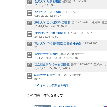
金沢大学 附属図書館
研究室
1981-1996
19-25,
27-29,
32
九州大学 中央図書館
1971-2002
9,
19-20,
22-32,
34-37
京都大学 文学研究科 図書館
図
1975-2025
継続中
雑誌|
13-14,
19-40,
42-53,
59-60+
京都府立大学 附属図書館
研究室
1981-2016
20,
32-33,
35-40,
51
高知大学 学術情報基盤図書館 中央館
1983-1983
21
国学院大学 図書館
1963-2020
継続中
1-21,
23-29,
31-33,
35,
37-40,
42-55+
国立歴史民俗博物館 図書室
書庫
1963-2026
継続中
サ
1,
3-7,
9,
13-15,
19-40,
42-61+
駒澤大学 図書館
2015-2026
継続中
50-61+
すべての所蔵館を表示
この図書・雑誌をさがす