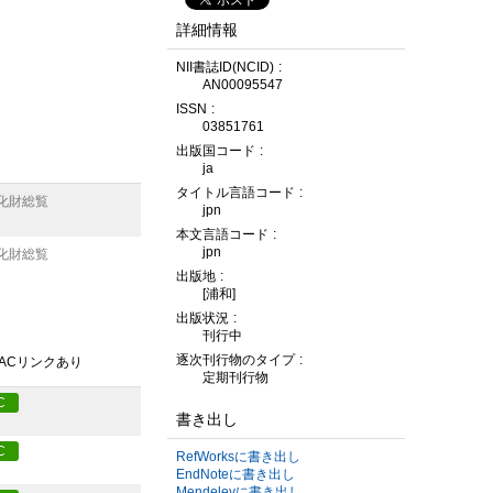
詳細情報
NII書誌ID(NCID)
AN00095547
ISSN
03851761
出版国コード
ja
タイトル言語コード
化財総覧
jpn
本文言語コード
jpn
化財総覧
出版地
[浦和]
出版状況
刊行中
逐次刊行物のタイプ
PACリンクあり
定期刊行物
C
書き出し
C
RefWorksに書き出し
EndNoteに書き出し
Mendeleyに書き出し