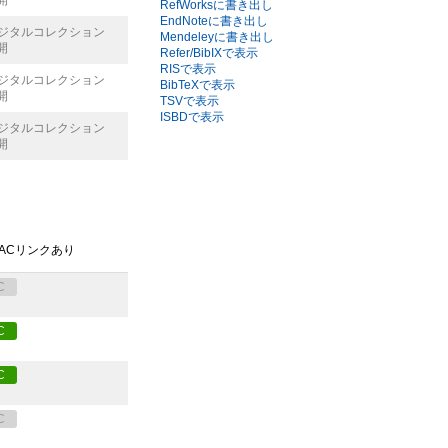
開
RefWorksに書き出し
EndNoteに書き出し
デジタルコレクション
Mendeleyに書き出し
開
Refer/BibIXで表示
RISで表示
デジタルコレクション
BibTeXで表示
開
TSVで表示
ISBDで表示
デジタルコレクション
開
PACリンクあり
C
C
C
C