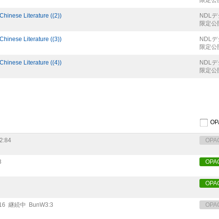
限定公
inese Literature ((2))
NDL
限定公
inese Literature ((3))
NDL
限定公
inese Literature ((4))
NDL
限定公
O
2:84
OPA
8
OPA
OPA
16
継続中
BunW3:3
OPA