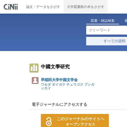
論文・データをさがす
大学図書館の本をさがす
図書・雑誌検索
すべての資料
中國文學研究
早稲田大学中国文学会
ワセダ ダイガク チュウゴク ブンガ
ッカイ
電子ジャーナルにアクセスする
このジャーナルのサイトへ
オープンアクセス