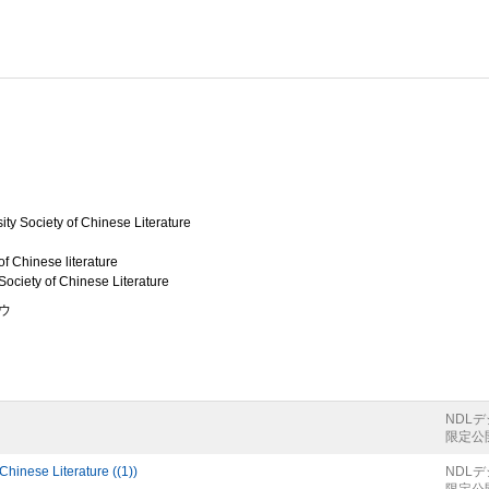
ity Society of Chinese Literature
f Chinese literature
Society of Chinese Literature
ウ
NDL
限定公
inese Literature ((1))
NDL