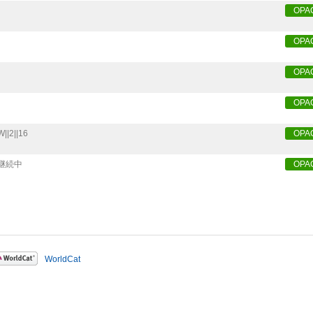
OPA
OPA
OPA
OPA
W||2||16
OPA
継続中
OPA
WorldCat