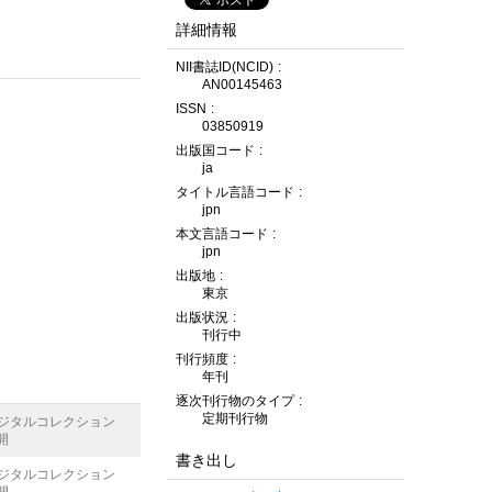
詳細情報
NII書誌ID(NCID)
AN00145463
ISSN
03850919
出版国コード
ja
タイトル言語コード
jpn
本文言語コード
jpn
出版地
東京
出版状況
刊行中
刊行頻度
年刊
逐次刊行物のタイプ
定期刊行物
デジタルコレクション
開
書き出し
デジタルコレクション