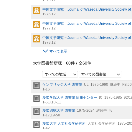
1975.12
中国文学研究 = Journal of Waseda University Society of Ch
1976.12
中国文学研究 = Journal of Waseda University Society of Ch
1977.12
中国文学研究 = Journal of Waseda University Society of Ch
1978.12
すべて表示
大学図書館所蔵
60
件 /
全
60
件
すべての地域
すべての図書館
ケンブリッジ大学 図書館
UL
1975-1990
継続中
FB.50
1-16+
愛知学院大学 図書館 情報センター
図
1975-1985
92/1
1-6,
8,
10-11
愛知淑徳大学 図書館
1975-2024
継続中
ち
1-17,
19-50+
愛知大学 人文社会学研究所
人文社会学研究所
1975-20
1-42+