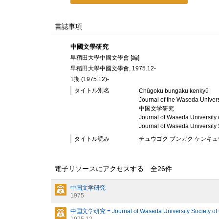
書誌事項
中國文學研究
早稻田大學中國文學會 [編]
早稻田大學中國文學會, 1975.12-
1期 (1975.12)-
タイトル別名
Chūgoku bungaku kenkyū
Journal of the Waseda Univers
中国文学研究
Journal of Waseda University o
Journal of Waseda University 
タイトル読み
チュウゴク ブンガク ケンキュ
電子リソースにアクセスする 全
26
件
中国文学研究
1975
中国文学研究 = Journal of Waseda University Society of Ch