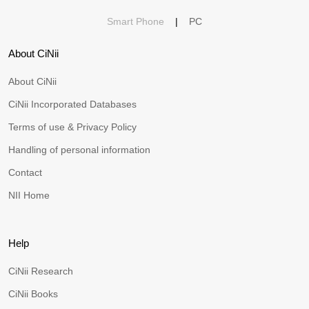
Smart Phone
|
PC
About CiNii
About CiNii
CiNii Incorporated Databases
Terms of use & Privacy Policy
Handling of personal information
Contact
NII Home
Help
CiNii Research
CiNii Books