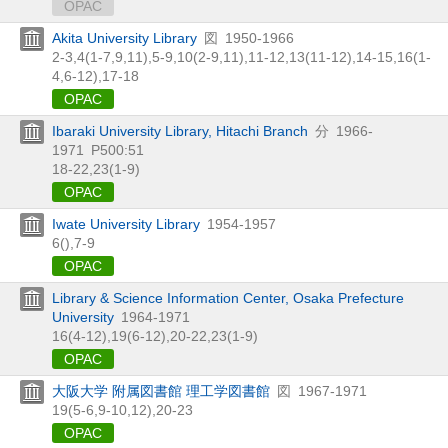
OPAC
Akita University Library
図
1950-1966
2-3,
4(1-7,
9,
11),
5-9,
10(2-9,
11),
11-12,
13(11-12),
14-15,
16(1-
4,
6-12),
17-18
OPAC
Ibaraki University Library, Hitachi Branch
分
1966-
1971
P500:51
18-22,
23(1-9)
OPAC
Iwate University Library
1954-1957
6(),
7-9
OPAC
Library & Science Information Center, Osaka Prefecture
University
1964-1971
16(4-12),
19(6-12),
20-22,
23(1-9)
OPAC
大阪大学 附属図書館 理工学図書館
図
1967-1971
19(5-6,
9-10,
12),
20-23
OPAC