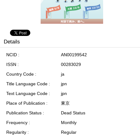
Details
NCID
AN00199542
ISSN
00283029
Country Code
ja
Title Language Code
jpn
Text Language Code
jpn
Place of Publication
東京
Publication Status
Dead Status
Frequency
Monthly
Regularity
Regular