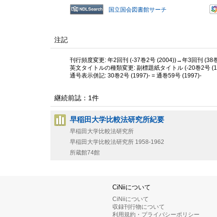
国立国会図書館サーチ
注記
刊行頻度変更: 年2回刊 (-37巻2号 (2004))→年3回刊 (38巻1
英文タイトルの種類変更: 副標題紙タイトル (-20巻2号 (1986
通号表示併記: 30巻2号 (1997)- = 通巻59号 (1997)-
継続前誌：1件
早稲田大学比較法研究所紀要
早稲田大学比較法研究所
早稲田大学比較法研究所
1958-1962
所蔵館74館
CiNiiについて
CiNiiについて
収録刊行物について
利用規約・プライバシーポリシー