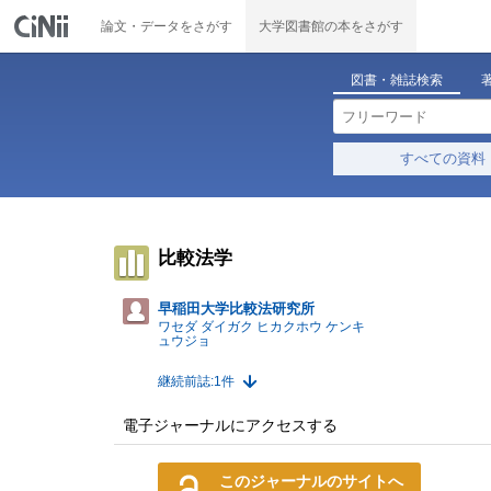
論文・データをさがす
大学図書館の本をさがす
図書・雑誌検索
すべての資料
比較法学
早稲田大学比較法研究所
ワセダ ダイガク ヒカクホウ ケンキ
ュウジョ
継続前誌:1件
電子ジャーナルにアクセスする
このジャーナルのサイトへ