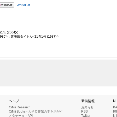
WorldCat
号 (2004)-)
))→裏表紙タイトル (21巻1号 (1987)-)
ヘルプ
新着情報
N
CiNii Research
お知らせ
K
CiNii Books - 大学図書館の本をさがす
RSS
I
メタデータ・API
Twitter
N