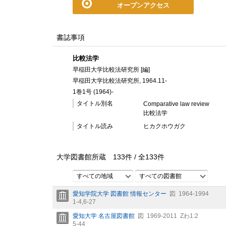
オープンアクセス
書誌事項
比較法学
早稲田大学比較法研究所 [編]
早稲田大学比較法研究所, 1964.11-
1巻1号 (1964)-
タイトル別名
Comparative law review
比較法学
タイトル読み
ヒカクホウガク
大学図書館所蔵
133
件 /
全
133
件
すべての地域
すべての図書館
愛知学院大学 図書館 情報センター
図
1964-1994
1-4,
6-27
愛知大学 名古屋図書館
図
1969-2011
Zわ1:2
5-44