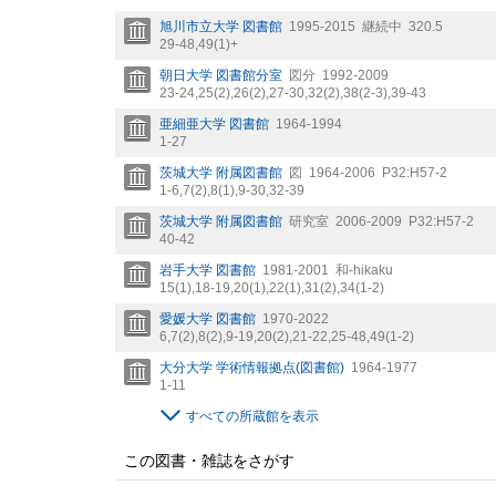
旭川市立大学 図書館
1995-2015
継続中
320.5
29-48,
49(1)+
朝日大学 図書館分室
図分
1992-2009
23-24,
25(2),
26(2),
27-30,
32(2),
38(2-3),
39-43
亜細亜大学 図書館
1964-1994
1-27
茨城大学 附属図書館
図
1964-2006
P32:H57-2
1-6,
7(2),
8(1),
9-30,
32-39
茨城大学 附属図書館
研究室
2006-2009
P32:H57-2
40-42
岩手大学 図書館
1981-2001
和-hikaku
15(1),
18-19,
20(1),
22(1),
31(2),
34(1-2)
愛媛大学 図書館
1970-2022
6,
7(2),
8(2),
9-19,
20(2),
21-22,
25-48,
49(1-2)
大分大学 学術情報拠点(図書館)
1964-1977
1-11
すべての所蔵館を表示
この図書・雑誌をさがす