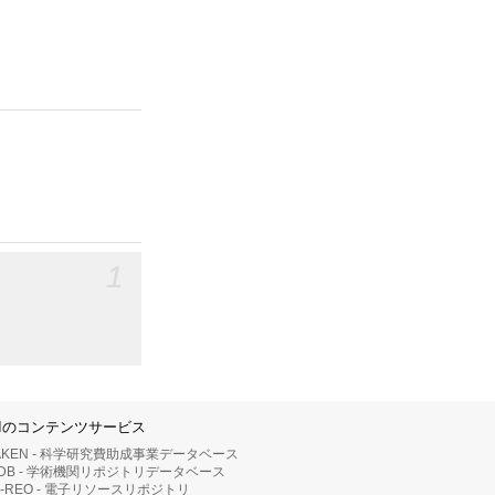
1
IIのコンテンツサービス
AKEN - 科学研究費助成事業データベース
RDB - 学術機関リポジトリデータベース
II-REO - 電子リソースリポジトリ