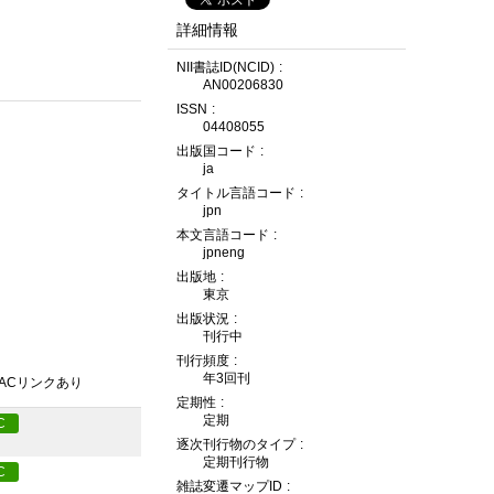
詳細情報
NII書誌ID(NCID)
AN00206830
ISSN
04408055
出版国コード
ja
タイトル言語コード
jpn
本文言語コード
jpneng
出版地
東京
出版状況
刊行中
刊行頻度
年3回刊
PACリンクあり
定期性
定期
C
逐次刊行物のタイプ
定期刊行物
C
雑誌変遷マップID