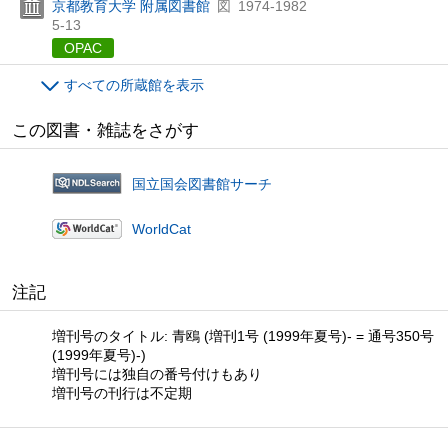
京都教育大学 附属図書館
図
1974-1982
5-13
OPAC
すべての所蔵館を表示
この図書・雑誌をさがす
国立国会図書館サーチ
WorldCat
注記
増刊号のタイトル: 青鴎 (増刊1号 (1999年夏号)- = 通号350号
(1999年夏号)-)
増刊号には独自の番号付けもあり
増刊号の刊行は不定期