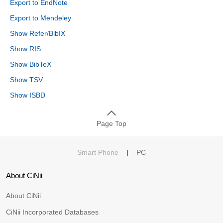
Export to EndNote
Export to Mendeley
Show Refer/BibIX
Show RIS
Show BibTeX
Show TSV
Show ISBD
Page Top
Smart Phone
|
PC
About CiNii
About CiNii
CiNii Incorporated Databases