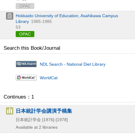
OPAC
Hokkaido University of Education, Asahikawa Campus
Library
1985-1985
53
OPAC
Search this Book/Journal
NDL Search - National Diet Library
WorldCat
Continues：1
日本統計学会講演予稿集
日本統計学会
[1976]-[1978]
Available at 2 libraries