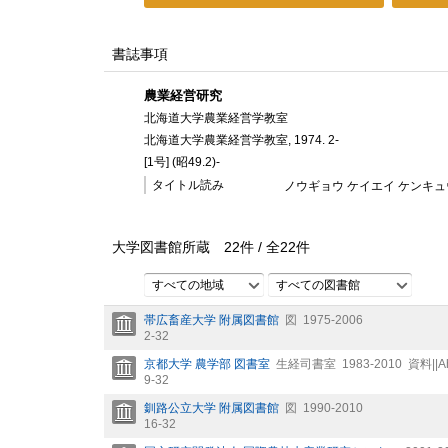
書誌事項
農業経営研究
北海道大学農業経営学教室
北海道大学農業経営学教室, 1974. 2-
[1号] (昭49.2)-
タイトル読み
ノウギョウ ケイエイ ケンキュ
大学図書館所蔵
22
件 /
全
22
件
すべての地域
すべての図書館
帯広畜産大学 附属図書館
図
1975-2006
2-32
京都大学 農学部 図書室
生経司書室
1983-2010
資料||A
9-32
釧路公立大学 附属図書館
図
1990-2010
16-32