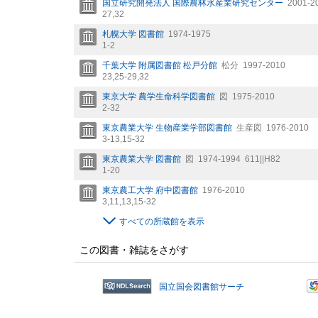
国立研究開発法人 国際農林水産業研究センター
2001-2
27,
32
札幌大学 図書館
1974-1975
1-2
千葉大学 附属図書館 松戸分館
松分
1997-2010
23,
25-29,
32
東京大学 農学生命科学図書館
図
1975-2010
2-32
東京農業大学 生物産業学部図書館
生産図
1976-2010
3-13,
15-32
東京農業大学 図書館
図
1974-1994
611||H82
1-20
東京農工大学 府中図書館
1976-2010
3,
11,
13,
15-32
すべての所蔵館を表示
この図書・雑誌をさがす
国立国会図書館サーチ