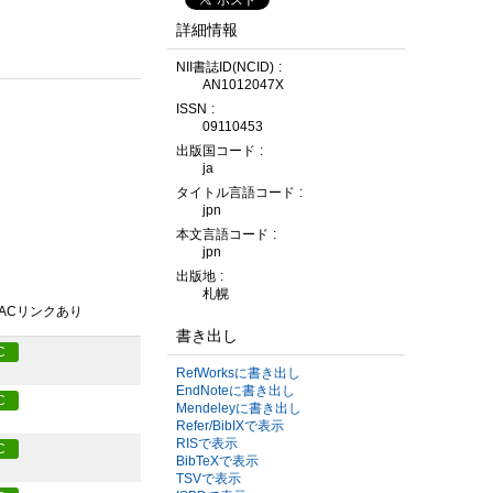
詳細情報
NII書誌ID(NCID)
AN1012047X
ISSN
09110453
出版国コード
ja
タイトル言語コード
jpn
本文言語コード
jpn
出版地
札幌
PACリンクあり
書き出し
C
RefWorksに書き出し
EndNoteに書き出し
C
Mendeleyに書き出し
Refer/BibIXで表示
RISで表示
C
BibTeXで表示
TSVで表示