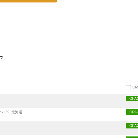
ウ
O
OPA
hk||29||北海道
OPA
OPA