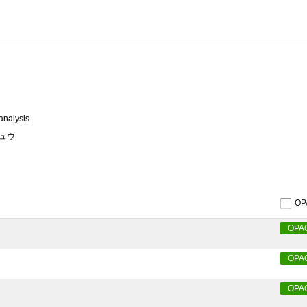
analysis
キュウ
O
OPA
OPA
OPA