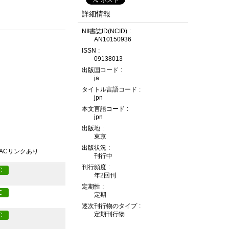
詳細情報
NII書誌ID(NCID)
AN10150936
ISSN
09138013
出版国コード
ja
タイトル言語コード
jpn
本文言語コード
jpn
出版地
東京
出版状況
PACリンクあり
刊行中
刊行頻度
C
年2回刊
定期性
C
定期
逐次刊行物のタイプ
定期刊行物
C