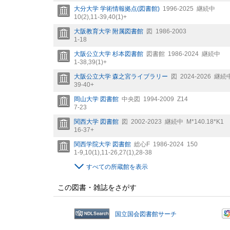
大分大学 学術情報拠点(図書館)
1996-2025
継続中
10(2),
11-39,
40(1)+
大阪教育大学 附属図書館
図
1986-2003
1-18
大阪公立大学 杉本図書館
図書館
1986-2024
継続中
1-38,
39(1)+
大阪公立大学 森之宮ライブラリー
図
2024-2026
継続
39-40+
岡山大学 図書館
中央図
1994-2009
Z14
7-23
関西大学 図書館
図
2002-2023
継続中
M*140.18*K1
16-37+
関西学院大学 図書館
総心F
1986-2024
150
1-9,
10(1),
11-26,
27(1),
28-38
すべての所蔵館を表示
この図書・雑誌をさがす
国立国会図書館サーチ