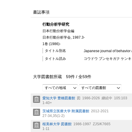
書誌事項
行動分析学研究
日本行動分析学会編
日本行動分析学会, 1987.3-
1巻 (1986)-
タイトル別名
Japanese journal of behavior 
タイトル読み
コウドウ ブンセキガク ケン
大学図書館所蔵
59
件 /
全
59
件
すべての地域
すべての図書館
愛知大学 豊橋図書館
図
1986-2026
継続中
105:103
1-40+
茨城県立医療大学 附属図書館
2012-2021
27-34,
35(1-2)
桜美林大学 図書館
1986-1997
ZJS/K7665
1-11