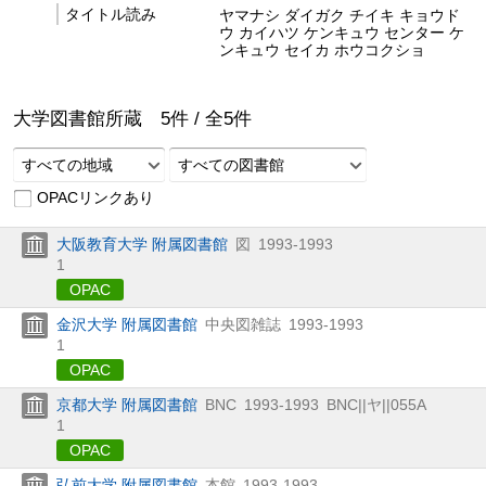
タイトル読み
ヤマナシ ダイガク チイキ キョウド
ウ カイハツ ケンキュウ センター ケ
ンキュウ セイカ ホウコクショ
大学図書館所蔵
5
件 /
全
5
件
すべての地域
すべての図書館
OPACリンクあり
大阪教育大学 附属図書館
図
1993-1993
1
OPAC
金沢大学 附属図書館
中央図雑誌
1993-1993
1
OPAC
京都大学 附属図書館
BNC
1993-1993
BNC||ヤ||055A
1
OPAC
弘前大学 附属図書館
本館
1993-1993