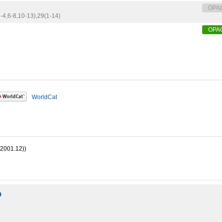
OPA
-4,
6-8,
10-13),
29(1-14)
OPA
WorldCat
01.12))
n