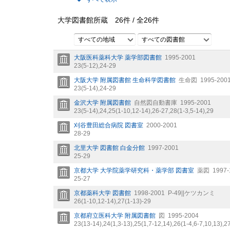
大学図書館所蔵
26
件 /
全
26
件
すべての地域
すべての図書館
大阪医科薬科大学 薬学部図書館
1995-2001
23(5-12),
24-29
大阪大学 附属図書館 生命科学図書館
生命図
1995-200
23(5-14),
24-29
金沢大学 附属図書館
自然図自動書庫
1995-2001
23(5-14),
24,
25(1-10,
12-14),
26-27,
28(1-3,
5-14),
29
刈谷豊田総合病院 図書室
2000-2001
28-29
北里大学 図書館 白金分館
1997-2001
25-29
京都大学 大学院薬学研究科・薬学部 図書室
薬図
1997-
25-27
京都薬科大学 図書館
1998-2001
P-49||ケツカンミ
26(1-10,
12-14),
27(1-13)-29
京都府立医科大学 附属図書館
図
1995-2004
23(13-14),
24(1,
3-13),
25(1,
7-12,
14),
26(1-4,
6-7,
10,
13),
2