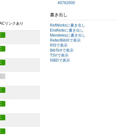
40762000
書き出し
PACリンクあり
RefWorksに書き出し
EndNoteに書き出し
C
Mendeleyに書き出し
Refer/BibIXで表示
RISで表示
C
BibTeXで表示
TSVで表示
ISBDで表示
C
C
C
C
C
C