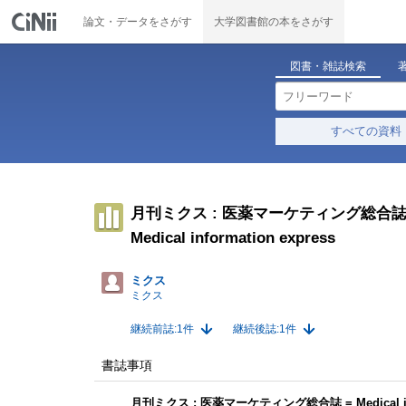
論文・データをさがす
大学図書館の本をさがす
図書・雑誌検索
すべての資料
月刊ミクス : 医薬マーケティング総合
Medical information express
ミクス
ミクス
継続前誌:1件
継続後誌:1件
書誌事項
月刊ミクス : 医薬マーケティング総合誌 = Medical info