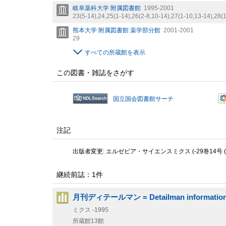
岐阜薬科大学 附属図書館
1995-2001
23(5-14),
24,
25(1-14),
26(2-8,
10-14),
27(1-10,
13-14),
28(1
熊本大学 附属図書館 薬学部分館
2001-2001
29
すべての所蔵館を表示
この図書・雑誌をさがす
国立国会図書館サーチ
注記
出版者変更: エルゼビア・サイエンスミクス (-29巻14号 (20
継続前誌：1件
月刊ディテールマン = Detailman informatio
ミクス
-1995
所蔵館13館