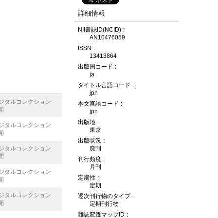
詳細情報
NII書誌ID(NCID)
AN10476059
ISSN
13413864
出版国コード
ja
タイトル言語コード
jpn
デジタルコレクション
本文言語コード
開
jpn
出版地
デジタルコレクション
東京
開
出版状況
デジタルコレクション
廃刊
開
刊行頻度
月刊
デジタルコレクション
定期性
開
定期
デジタルコレクション
逐次刊行物のタイプ
開
定期刊行物
雑誌変遷マップID