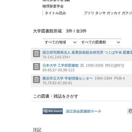
物理探査学会
タイトル読み
ブツリ タンサ ガッカイ ガク
大学図書館所蔵
3
件 /
全
3
件
すべての地域
すべての図書館
国立研究開発法人 産業技術総合研究所 つくば中央 図書
76-141,
143-154+
日本大学 工学部図書館
図
1990-2006
M511||B97||
83-85,
87-93,
98-115
横浜市立大学 学術情報センター
1984-1994
P5/B-4
76,
79,
82-87,
89-91
この図書・雑誌をさがす
国立国会図書館サーチ
注記