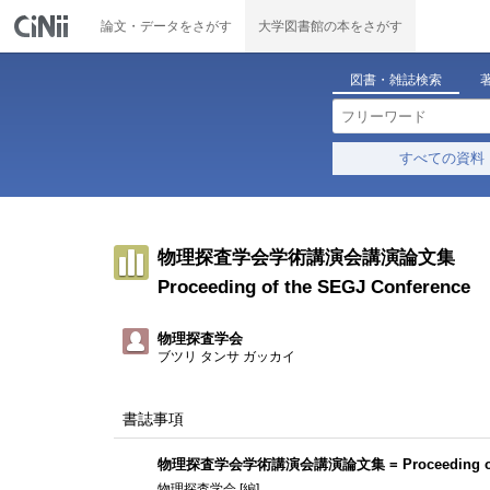
論文・データをさがす
大学図書館の本をさがす
図書・雑誌検索
すべての資料
物理探査学会学術講演会講演論文集
Proceeding of the SEGJ Conference
物理探査学会
ブツリ タンサ ガッカイ
書誌事項
物理探査学会学術講演会講演論文集 = Proceeding of th
物理探査学会 [編]