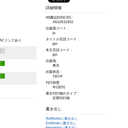
詳細情報
NII書誌ID(NCID)
AN10532932
出版国コード
ja
タイトル言語コード
PACリンクあり
jpn
本文言語コード
C
jpn
出版地
C
東京
出版状況
C
刊行中
刊行頻度
年2回刊
逐次刊行物のタイプ
定期刊行物
書き出し
RefWorksに書き出し
EndNoteに書き出し
Mendeleyに書き出し