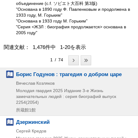
объединение (c.f. ソビエト大百科 第3版)
"Основана в 1890 году Ф. Павленковым и продолжена в
1933 году, М. Горьким"
"Основана в 1933 году М. Горьким"
"Серия <ЖЗЛ : биография продолжается> основана в
2005 году"
関連文献： 1,476件中 1-20を表示
1 / 74
Борис Годунов : трагедия о добром царе
Вячеслав Козляков
Молодая гвардия
2025
Издание 3-е
Жизнь
замечательных людей : серия биографий выпуск
2254(2054)
所蔵館1館
Дзержинский
Сергей Кредов