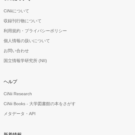
CiNiiについて
収録刊行物について
利用規約・プライバシーポリシー
個人情報の扱いについて
お問い合わせ
国立情報学研究所 (NII)
ヘルプ
CiNii Research
CiNii Books - 大学図書館の本をさがす
メタデータ・API
新着情報