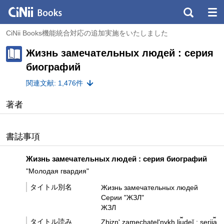
CiNii Books機能統合対応の追加実施をいたしました
Жизнь замечательных людей : серия
биографий
関連文献: 1,476件
著者
書誌事項
Жизнь замечательных людей : серия биографий
"Молодая гвардия"
タイトル別名
Жизнь замечательных людей
Серии "ЖЗЛ"
ЖЗЛ
タイトル読み
Zhiznʹ zamechatelʹnykh li︠u︡deĭ : serii︠a︡