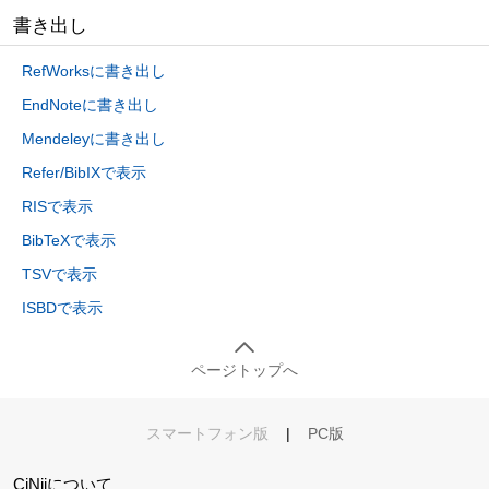
書き出し
RefWorksに書き出し
EndNoteに書き出し
Mendeleyに書き出し
Refer/BibIXで表示
RISで表示
BibTeXで表示
TSVで表示
ISBDで表示
ページトップへ
スマートフォン版
|
PC版
CiNiiについて