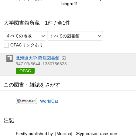
biografiĭ
大学図書館所蔵
1
件 /
全
1
件
すべての地域
すべての図書館
OPACリンクあり
北海道大学 附属図書館
図
947.03/Б644
1380786828
OPAC
この図書・雑誌をさがす
WorldCat
注記
Firstly published by: [Москва] : Журнально газетное