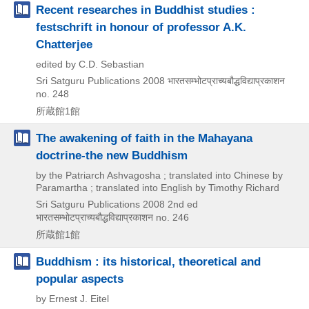
Recent researches in Buddhist studies :
festschrift in honour of professor A.K.
Chatterjee
edited by C.D. Sebastian
Sri Satguru Publications
2008
भारतसम्भोटप्राच्यबौद्धविद्याप्रकाशन
no. 248
所蔵館1館
The awakening of faith in the Mahayana
doctrine-the new Buddhism
by the Patriarch Ashvagosha ; translated into Chinese by
Paramartha ; translated into English by Timothy Richard
Sri Satguru Publications
2008
2nd ed
भारतसम्भोटप्राच्यबौद्धविद्याप्रकाशन no. 246
所蔵館1館
Buddhism : its historical, theoretical and
popular aspects
by Ernest J. Eitel