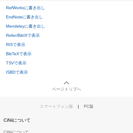
RefWorksに書き出し
EndNoteに書き出し
Mendeleyに書き出し
Refer/BibIXで表示
RISで表示
BibTeXで表示
TSVで表示
ISBDで表示
ページトップへ
スマートフォン版
|
PC版
CiNiiについて
CiNiiについて