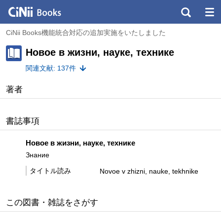
CiNii Books機能統合対応の追加実施をいたしました
Новое в жизни, науке, технике
関連文献: 137件
著者
書誌事項
Новое в жизни, науке, технике
Знание
タイトル読み
Novoe v zhizni, nauke, tekhnike
この図書・雑誌をさがす