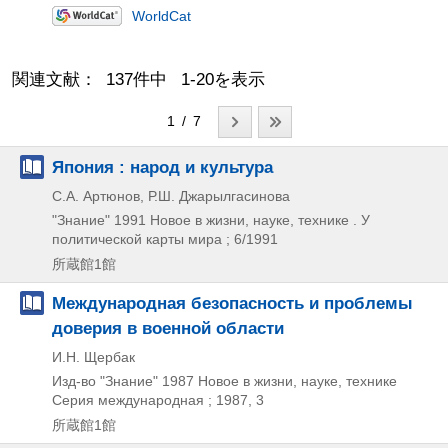
WorldCat
関連文献： 137件中 1-20を表示
1 / 7
Япония : народ и культура
С.А. Артюнов, Р.Ш. Джарылгасинова
"Знание"
1991
Новое в жизни,
науке,
технике . У
политической карты мира ; 6/1991
所蔵館1館
Международная безопасность и проблемы
доверия в военной области
И.Н. Щербак
Изд-во "Знание"
1987
Новое в жизни,
науке,
технике
Серия международная ; 1987,
3
所蔵館1館