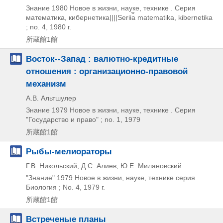
Знание
1980
Новое в жизни,
науке,
технике . Серия
математика,
кибернетика||||Serii︠a︡ matematika,
kibernetika
; no. 4,
1980 г.
所蔵館1館
Восток--Запад : валютно-кредитные
отношения : организационно-правовой
механизм
А.В. Альтшулер
Знание
1979
Новое в жизни,
науке,
технике . Серия
"Государство и право" ; no. 1,
1979
所蔵館1館
Рыбы-мелиораторы
Г.В. Никольский, Д.С. Алиев, Ю.Е. Милановский
"Знание"
1979
Новое в жизни,
науке,
технике серия
Биология ; No. 4,
1979 г.
所蔵館1館
Встреченые планы