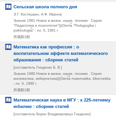
Сельская школа полного дня
Э.Г. Костяшкин, А.Ф. Иванов
Знание
1981
Новое в жизни,
науке,
технике . Серия
"Педагогика и психология"||||Serii︠a︡ "Pedagogika i
psikhologii︠a︡" ; no. 5,
1981 г.
所蔵館1館
Математика как профессия : о
воспитательном эффекте математического
образования : сборник статей
[составитель Гнеденко Б. B.]
Знание
1980
Новое в жизни,
науке,
технике . Серия
математика,
кибернетика||||Serii︠a︡ matematika,
kibernetika
; no. 6,
1980 г.
所蔵館1館
Математическая наука в МГУ : к 225-летнему
юбилею : сборник статей
[составитель Борис Владмировицч Гнеденко]