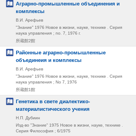
Аграрно-промышленные объединения и
комплексы
В.И. Арефьев
"Знание"
1976
Новое в жизни,
науке,
технике . Серия
наука управления ; no. 7,
1976 г.
所蔵館2館
Районные аграрно-промышленные
объединеия и комплексы
В.И. Арефьев
"Знание"
1976
Новое в жизни,
науке,
технике . Серия
наука управления ; No 7,
1976
所蔵館1館
Генетика в свете диалектико-
материалистического учения
Н.П. Дубиин
Изд-во "Знание"
1975
Новое в жизни,
науке,
технике .
Серия Философия ; 6/1975