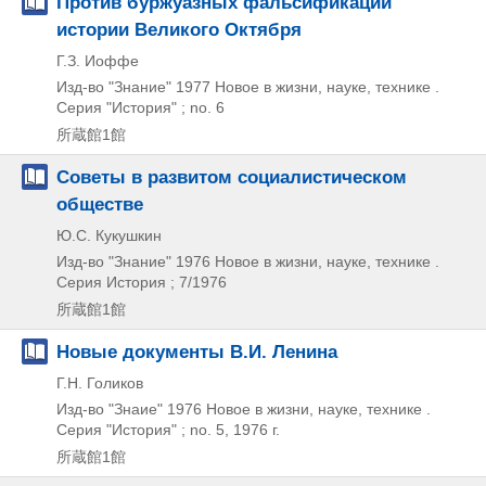
Против буржуазных фальсификаций
истории Великого Октября
Г.З. Иоффе
Изд-во "Знание"
1977
Новое в жизни,
науке,
технике .
Серия "История" ; no. 6
所蔵館1館
Советы в развитом социалистическом
обществе
Ю.С. Кукушкин
Изд-во "Знание"
1976
Новое в жизни,
науке,
технике .
Серия История ; 7/1976
所蔵館1館
Новые документы В.И. Ленина
Г.Н. Голиков
Изд-во "Знаие"
1976
Новое в жизни,
науке,
технике .
Серия "История" ; no. 5,
1976 г.
所蔵館1館