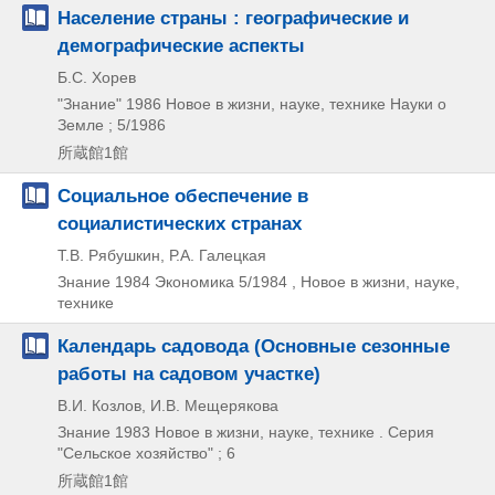
Население страны : географические и
демографические аспекты
Б.С. Хорев
"Знание"
1986
Новое в жизни,
науке,
технике Науки о
Земле ; 5/1986
所蔵館1館
Социальное обеспечение в
социалистических странах
Т.В. Рябушкин, Р.А. Галецкая
Знание
1984
Экономика 5/1984 , Новое в жизни,
науке,
технике
Календарь садовода (Основные сезонные
работы на садовом участке)
В.И. Козлов, И.В. Мещерякова
Знание
1983
Новое в жизни,
науке,
технике . Серия
"Сельское хозяйство" ; 6
所蔵館1館