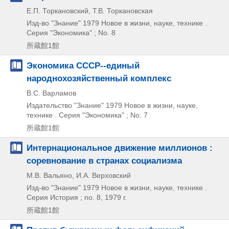
Е.П. Торкановский, Т.В. Торкановская
Изд-во "Знание"
1979
Новое в жизни,
науке,
технике .
Серия "Экономика" ; No. 8
所蔵館1館
Экономика СССР--единый
народнохозяйственный комплекс
В.С. Варламов
Издательство "Знание"
1979
Новое в жизни,
науке,
технике . Серия "Экономика" ; No. 7
所蔵館1館
Интернациональное движение миллионов :
соревнование в странах социализма
М.В. Вальяно, И.А. Верховский
Изд-во "Знание"
1979
Новое в жизни,
науке,
технике .
Серия История ; no. 8,
1979 г.
所蔵館1館