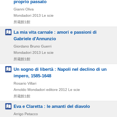
proprio passato
Gianni Oliva
Mondadori
2013
Le scie
所蔵館1館
La mia vita carnale : amori e passioni di
Gabriele d'Annunzio
Giordano Bruno Guerri
Mondadori
2013
Le scie
所蔵館1館
Un sogno di libertà : Napoli nel declino di un
impero, 1585-1648
Rosario Villari
Arnoldo Mondadori editore
2012
Le scie
所蔵館1館
Eva e Claretta : le amanti del diavolo
Arrigo Petacco