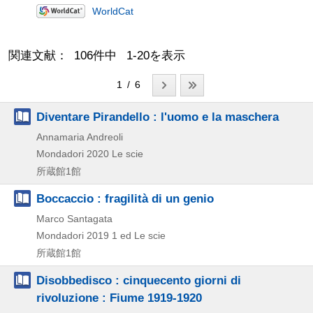
WorldCat
関連文献： 106件中 1-20を表示
1 / 6
Diventare Pirandello : l'uomo e la maschera
Annamaria Andreoli
Mondadori
2020
Le scie
所蔵館1館
Boccaccio : fragilità di un genio
Marco Santagata
Mondadori
2019
1 ed
Le scie
所蔵館1館
Disobbedisco : cinquecento giorni di
rivoluzione : Fiume 1919-1920