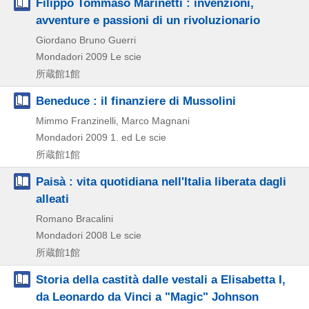
Filippo Tommaso Marinetti : invenzioni,
avventure e passioni di un rivoluzionario
Giordano Bruno Guerri
Mondadori
2009
Le scie
所蔵館1館
Beneduce : il finanziere di Mussolini
Mimmo Franzinelli, Marco Magnani
Mondadori
2009
1. ed
Le scie
所蔵館1館
Paisà : vita quotidiana nell'Italia liberata dagli
alleati
Romano Bracalini
Mondadori
2008
Le scie
所蔵館1館
Storia della castità dalle vestali a Elisabetta I,
da Leonardo da Vinci a "Magic" Johnson