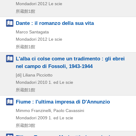
Mondadori
2012
Le scie
所蔵館1館
Dante : il romanzo della sua vita
Marco Santagata
Mondadori
2012
Le scie
所蔵館1館
L'alba ci colse come un tradimento : gli ebrei
nel campo di Fossoli, 1943-1944
[di] Liliana Picciotto
Mondadori
2010
1. ed
Le scie
所蔵館1館
Fiume : l'ultima impresa di D'Annunzio
Mimmo Franzinelli, Paolo Cavassini
Mondadori
2009
1. ed
Le scie
所蔵館3館