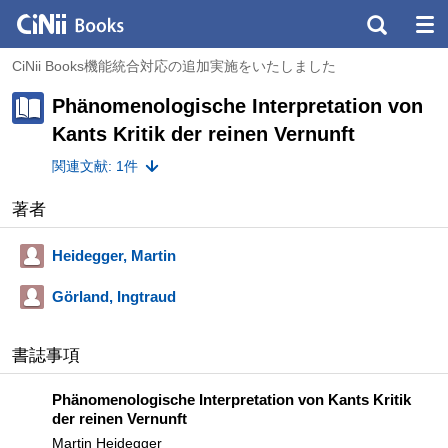
CiNii Books機能統合対応の追加実施をいたしました
Phänomenologische Interpretation von
Kants Kritik der reinen Vernunft
関連文献: 1件
著者
Heidegger, Martin
Görland, Ingtraud
書誌事項
Phänomenologische Interpretation von Kants Kritik
der reinen Vernunft
Martin Heidegger