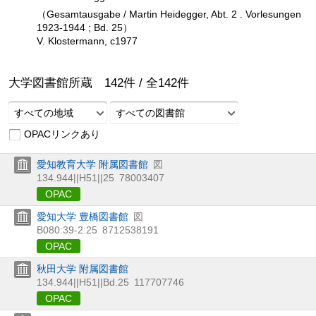
（Gesamtausgabe / Martin Heidegger, Abt. 2 . Vorlesungen
1923-1944 ; Bd. 25）
V. Klostermann, c1977
大学図書館所蔵
142
件 /
全
142
件
すべての地域
すべての図書館
OPACリンクあり
愛知教育大学 附属図書館
図
134.944||H51||25
78003407
OPAC
愛知大学 豊橋図書館
図
B080:39-2:25
8712538191
OPAC
秋田大学 附属図書館
134.944||H51||Bd.25
117707746
OPAC