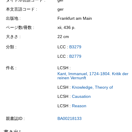
本文言語コード
ger
出版地
Frankfurt am Main
ページ数/冊数
xii, 436 p.
大きさ
22 cm
分類
LCC :
B3279
LCC :
B2779
件名
LCSH :
Kant, Immanuel, 1724-1804. Kritik der
reinen Vernunft
LCSH :
Knowledge, Theory of
LCSH :
Causation
LCSH :
Reason
親書誌ID
BA00218133