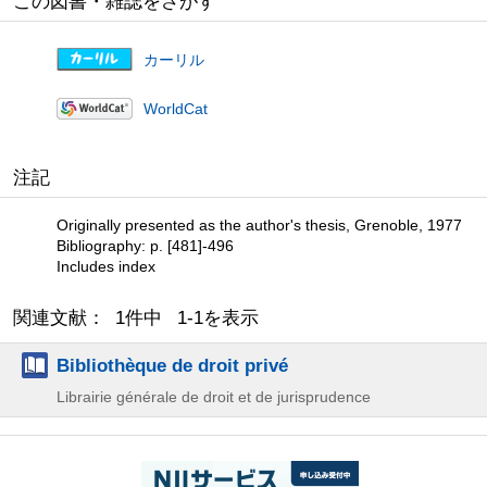
この図書・雑誌をさがす
カーリル
WorldCat
注記
Originally presented as the author's thesis, Grenoble, 1977
Bibliography: p. [481]-496
Includes index
関連文献： 1件中 1-1を表示
Bibliothèque de droit privé
Librairie générale de droit et de jurisprudence