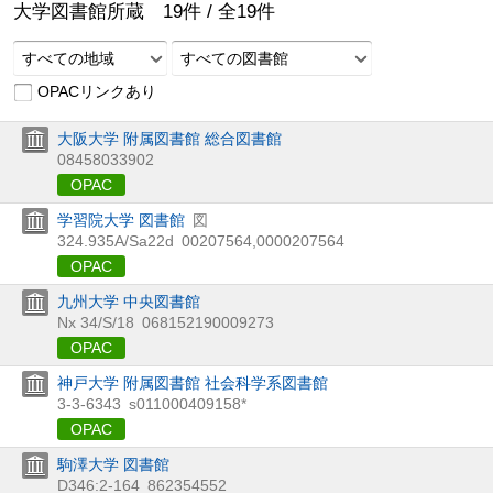
大学図書館所蔵
19
件 /
全
19
件
すべての地域
すべての図書館
OPACリンクあり
大阪大学 附属図書館 総合図書館
08458033902
OPAC
学習院大学 図書館
図
324.935A/Sa22d
00207564,0000207564
OPAC
九州大学 中央図書館
Nx 34/S/18
068152190009273
OPAC
神戸大学 附属図書館 社会科学系図書館
3-3-6343
s011000409158*
OPAC
駒澤大学 図書館
D346:2-164
862354552