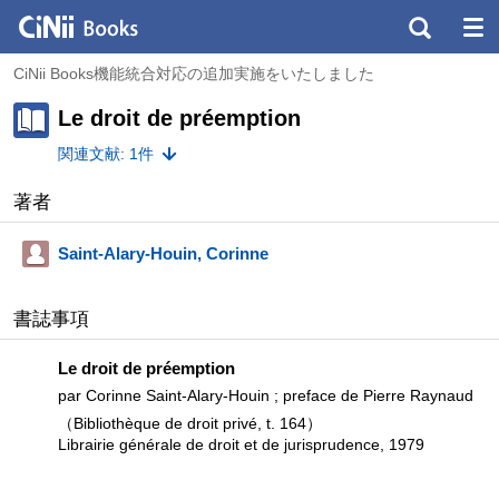
CiNii Books機能統合対応の追加実施をいたしました
Le droit de préemption
関連文献: 1件
著者
Saint-Alary-Houin, Corinne
書誌事項
Le droit de préemption
par Corinne Saint-Alary-Houin ; preface de Pierre Raynaud
（Bibliothèque de droit privé, t. 164）
Librairie générale de droit et de jurisprudence, 1979