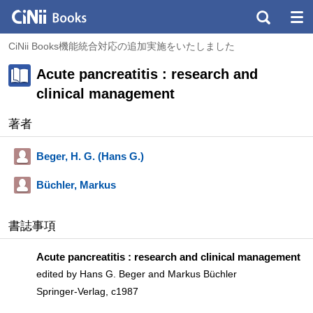
CiNii Books機能統合対応の追加実施をいたしました
Acute pancreatitis : research and
clinical management
著者
Beger, H. G. (Hans G.)
Büchler, Markus
書誌事項
Acute pancreatitis : research and clinical management
edited by Hans G. Beger and Markus Büchler
Springer-Verlag, c1987