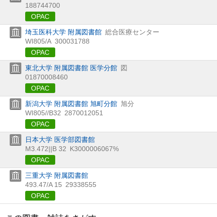
188744700
OPAC
埼玉医科大学 附属図書館
総合医療センター
WI805/A
300031788
OPAC
東北大学 附属図書館 医学分館
図
01870008460
OPAC
新潟大学 附属図書館 旭町分館
旭分
WI805//B32
2870012051
OPAC
日本大学 医学部図書館
M3.472||B 32
K3000006067%
OPAC
三重大学 附属図書館
493.47/A 15
29338555
OPAC