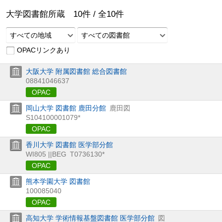
大学図書館所蔵
10
件 /
全
10
件
すべての地域
すべての図書館
OPACリンクあり
大阪大学 附属図書館 総合図書館
08841046637
OPAC
岡山大学 図書館 鹿田分館
鹿田図
S104100001079*
OPAC
香川大学 図書館 医学部分館
WI805 ||BEG
T0736130*
OPAC
熊本学園大学 図書館
100085040
OPAC
高知大学 学術情報基盤図書館 医学部分館
図