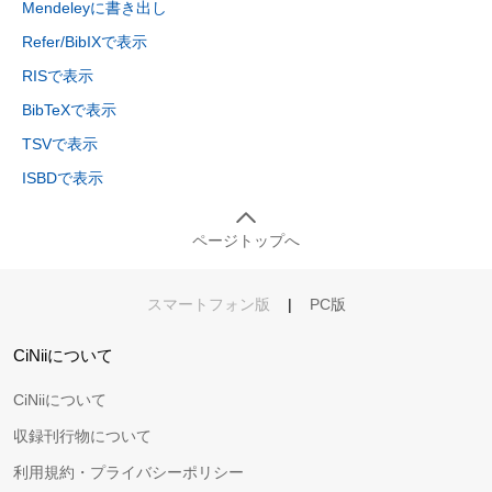
Mendeleyに書き出し
Refer/BibIXで表示
RISで表示
BibTeXで表示
TSVで表示
ISBDで表示
ページトップへ
スマートフォン版
|
PC版
CiNiiについて
CiNiiについて
収録刊行物について
利用規約・プライバシーポリシー