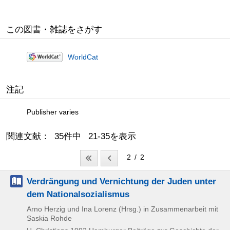
この図書・雑誌をさがす
WorldCat
注記
Publisher varies
関連文献： 35件中 21-35を表示
2 / 2
Verdrängung und Vernichtung der Juden unter
dem Nationalsozialismus
Arno Herzig und Ina Lorenz (Hrsg.) in Zusammenarbeit mit
Saskia Rohde