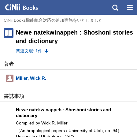
CiNii Books機能統合対応の追加実施をいたしました
Newe natekwinappeh : Shoshoni stories
and dictionary
関連文献: 1件
著者
Miller, Wick R.
書誌事項
Newe natekwinappeh : Shoshoni stories and
dictionary
Compiled by Wick R. Miller
（Anthropological papers / University of Utah, no. 94）
University of Utah Press, 1972