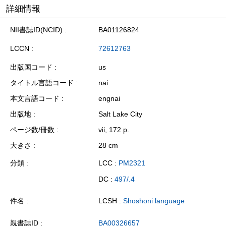
詳細情報
NII書誌ID(NCID)
BA01126824
LCCN
72612763
出版国コード
us
タイトル言語コード
nai
本文言語コード
engnai
出版地
Salt Lake City
ページ数/冊数
vii, 172 p.
大きさ
28 cm
分類
LCC :
PM2321
DC :
497/.4
件名
LCSH :
Shoshoni language
親書誌ID
BA00326657