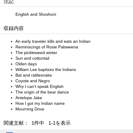
注記
English and Shoshoni
収録内容
An early traveler kills and eats an Indian
Reminiscings of Rosie Pabweena
The pickleweed winter
Sun and cottontail
Olden days
William Lee baptizes the Indians
Bat and rattlesnake
Coyote and Negro
Why I can't speak English
The origin of the bear dance
Antelope Jake
How I got my Indian name
Mourning Dove
関連文献： 1件中 1-1を表示