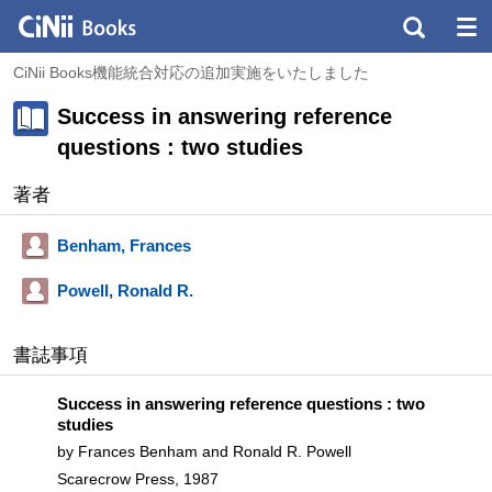
CiNii Books機能統合対応の追加実施をいたしました
Success in answering reference
questions : two studies
著者
Benham, Frances
Powell, Ronald R.
書誌事項
Success in answering reference questions : two
studies
by Frances Benham and Ronald R. Powell
Scarecrow Press, 1987