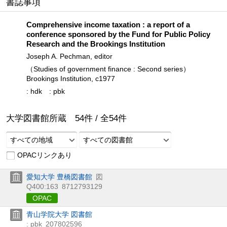
書誌事項
Comprehensive income taxation : a report of a
conference sponsored by the Fund for Public Policy
Research and the Brookings Institution
Joseph A. Pechman, editor
（Studies of government finance : Second series）
Brookings Institution, c1977
: hdk
: pbk
大学図書館所蔵
54
件 /
全
54
件
すべての地域
すべての図書館
OPACリンクあり
愛知大学 豊橋図書館
図
Q400:163
8712793129
OPAC
青山学院大学 図書館
: pbk
207802596