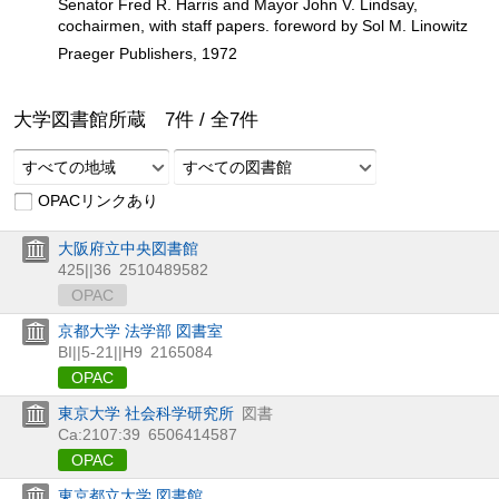
Senator Fred R. Harris and Mayor John V. Lindsay,
cochairmen, with staff papers. foreword by Sol M. Linowitz
Praeger Publishers, 1972
大学図書館所蔵
7
件 /
全
7
件
すべての地域
すべての図書館
OPACリンクあり
大阪府立中央図書館
425||36
2510489582
OPAC
京都大学 法学部 図書室
BI||5-21||H9
2165084
OPAC
東京大学 社会科学研究所
図書
Ca:2107:39
6506414587
OPAC
東京都立大学 図書館