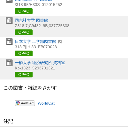
/318.95/H33S
012015252
OPAC
同志社大学 図書館
Z318.7;C9482
9B;037725308
OPAC
日本大学 工学部図書館
図
318.7||H 33
EB070028
OPAC
一橋大学 経済研究所 資料室
Kb-1323
5293701321
OPAC
この図書・雑誌をさがす
WorldCat
注記