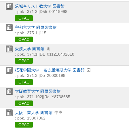
茨城キリスト教大学 図書館
: pbk.
371.3||D55
00119998
OPAC
宇都宮大学 附属図書館
: pbk.
375.1||115
OPAC
愛媛大学 図書館
図
: pbk.
374.1||D1
011218402618
OPAC
桜花学園大学・名古屋短期大学 図書館
図
: pbk.
371.3||De
20000198
OPAC
大阪教育大学 附属図書館
: pbk.
371.102||Re
Y8738685
OPAC
大阪工業大学 図書館
中央
: pbk.
19307962
OPAC