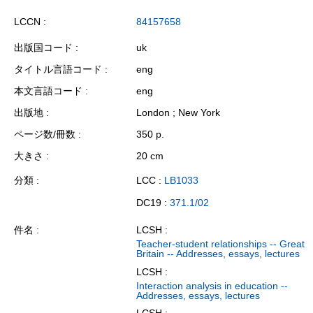
LCCN
84157658
出版国コード
uk
タイトル言語コード
eng
本文言語コード
eng
出版地
London ; New York
ページ数/冊数
350 p.
大きさ
20 cm
分類
LCC :
LB1033
DC19 :
371.1/02
件名
LCSH :
Teacher-student relationships -- Great
Britain -- Addresses, essays, lectures
LCSH :
Interaction analysis in education --
Addresses, essays, lectures