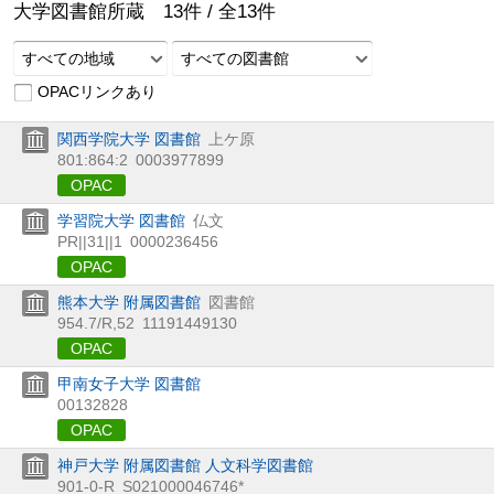
大学図書館所蔵
13
件 /
全
13
件
すべての地域
すべての図書館
OPACリンクあり
関西学院大学 図書館
上ケ原
801:864:2
0003977899
OPAC
学習院大学 図書館
仏文
PR||31||1
0000236456
OPAC
熊本大学 附属図書館
図書館
954.7/R,52
11191449130
OPAC
甲南女子大学 図書館
00132828
OPAC
神戸大学 附属図書館 人文科学図書館
901-0-R
S021000046746*