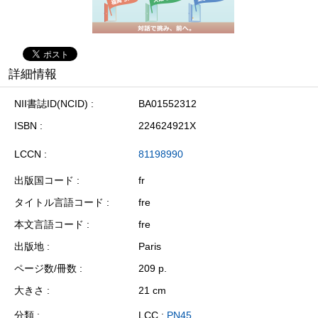
詳細情報
NII書誌ID(NCID)
BA01552312
ISBN
224624921X
LCCN
81198990
出版国コード
fr
タイトル言語コード
fre
本文言語コード
fre
出版地
Paris
ページ数/冊数
209 p.
大きさ
21 cm
分類
LCC :
PN45